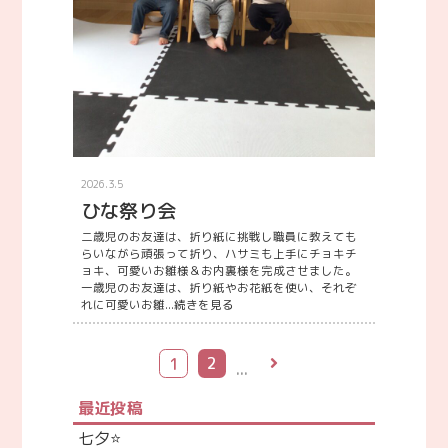
2026.3.5
ひな祭り会
二歳児のお友達は、折り紙に挑戦し職員に教えても
らいながら頑張って折り、ハサミも上手にチョキチ
ョキ、可愛いお雛様＆お内裏様を完成させました。
一歳児のお友達は、折り紙やお花紙を使い、それぞ
れに可愛いお雛...
続きを見る
2
1
最近投稿
七夕⭐