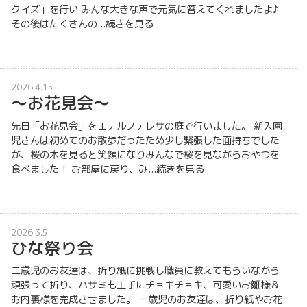
クイズ」を行い みんな大きな声で元気に答えてくれましたよ♪
その後はたくさんの...
続きを見る
2026.4.15
～お花見会～
先日「お花見会」をエテルノテレサの庭で行いました。 新入園
児さんは初めてのお散歩だったため少し緊張した面持ちでした
が、桜の木を見ると笑顔になりみんなで桜を見ながらおやつを
食べました！ お部屋に戻り、み...
続きを見る
2026.3.5
ひな祭り会
二歳児のお友達は、折り紙に挑戦し職員に教えてもらいながら
頑張って折り、ハサミも上手にチョキチョキ、可愛いお雛様＆
お内裏様を完成させました。 一歳児のお友達は、折り紙やお花